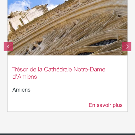
Somme Tourisme - AB
Trésor de la Cathédrale Notre-Dame
d'Amiens
Amiens
En savoir plus
21 m