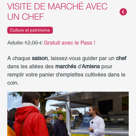
VISITE DE MARCHÉ AVEC
UN CHEF
Culture et patrimoine
Adulte 12,00 €
Gratuit avec le Pass !
A chaque
saison
, laissez-vous guider par un
chef
dans les allées des
marchés
d'
Amiens
pour
remplir votre panier d'emplettes cultivées dans le
coin.