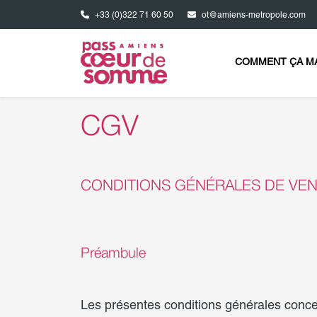
Aller au contenu principal
+33 (0)322 71 60 50
ot@amiens-metropole.com
CGV
CONDITIONS GÉNÉRALES DE VE
Préambule
Les présentes conditions générales conce