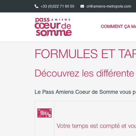
Aller au contenu principal
+33 (0)322 71 60 50
ot@amiens-metropole.com
FORMULES ET TA
Découvrez les différen
Le Pass Amiens Coeur de Somme vous perm
Votre temps est compté et vous