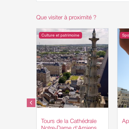
Que visiter à proximité ?
Culture et patrimoine
Spor
Somme Tourisme - AB
Tours de la Cathédrale
Ap
Notre-Dame d'Amiens