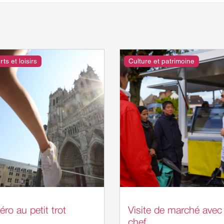
ts et loisirs
Culture et patrimoine
éro au petit trot
Visite de marché avec
chef