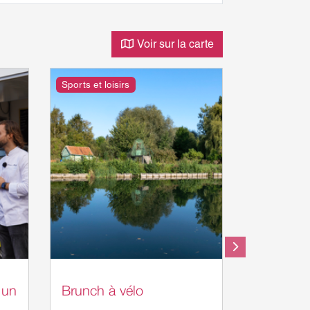
Voir sur la carte
Sports et loisirs
 un
Brunch à vélo
Tickets d