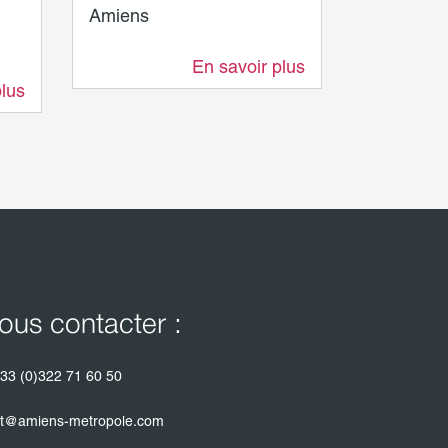
Amiens
Amiens
En savoir plus
5 m
5 m
plus
ous contacter :
33 (0)322 71 60 50
t@amiens-metropole.com