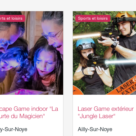
ts et loisirs
Sports et loisirs
rrains d'Aventure
Terrains d'Aventure
cape Game indoor "La
Laser Game extérieur
urte du Magicien"
"Jungle Laser"
ly-Sur-Noye
Ailly-Sur-Noye