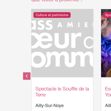
Que visiter à proximité ?
Culture et patrimoine
Spor
Te
Spectacle le Souffle de la
Es
Terre
Yo
Ailly-Sur-Noye
Ail