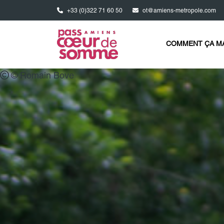
Aller au contenu principal
+33 (0)322 71 60 50
ot@amiens-metropole.com
© Romain Bove