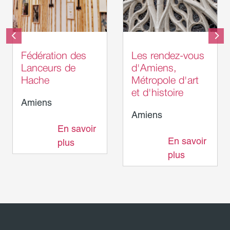
Laurent Rousselin -
Amiens Métropole
Fédération des
Les rendez-vous
Lanceurs de
d'Amiens,
Hache
Métropole d'art
et d'histoire
Amiens
Amiens
En savoir
198 m
En savoir
plus
230 m
plus