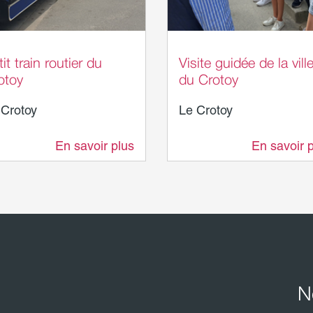
it train routier du
Visite guidée de la vill
otoy
du Crotoy
 Crotoy
Le Crotoy
En savoir plus
En savoir 
4,3 km
4,3 km
N