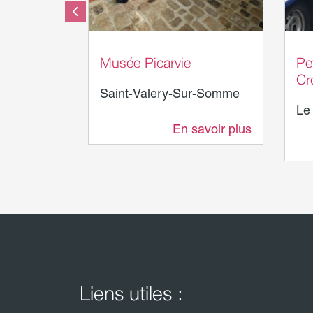
Musée Picarvie
Pet
Cr
Saint-Valery-Sur-Somme
Le
En savoir plus
1,1 km
Liens utiles :