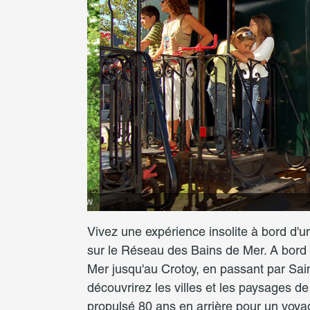
© Somme Tourisme - AW
Vivez une expérience insolite à bord d'un
sur le Réseau des Bains de Mer. A bord 
Mer jusqu'au Crotoy, en passant par Sa
découvrirez les villes et les paysages de
propulsé 80 ans en arrière pour un voya