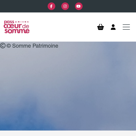
Aller au contenu principal
© Somme Patrimoine