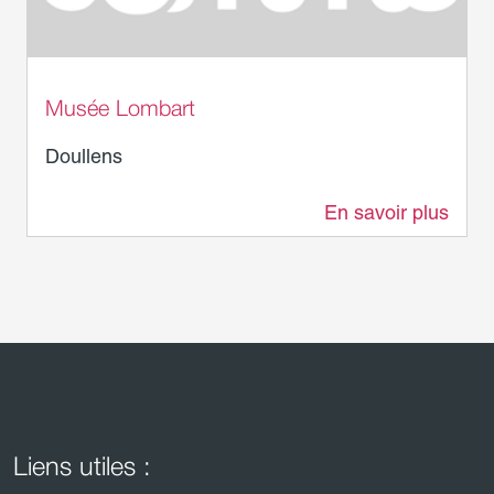
Musée Lombart
Doullens
En savoir plus
695 m
Liens utiles :