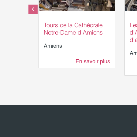
Somme Tourisme - AB
La
Métr
Tours de la Cathédrale
Le
Notre-Dame d'Amiens
d'
d'a
Amiens
Am
En savoir plus
5 m