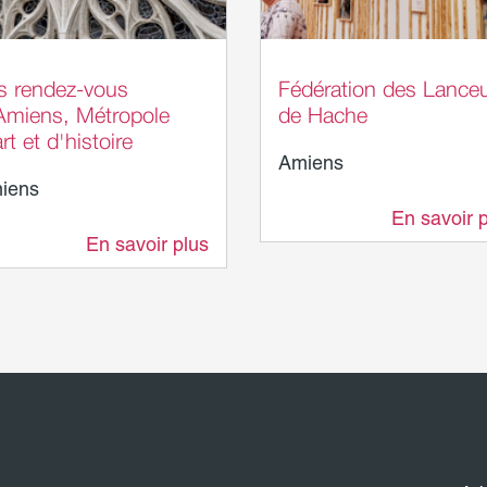
urent Rousselin - Amiens
opole
s rendez-vous
Fédération des Lance
Amiens, Métropole
de Hache
rt et d'histoire
Amiens
iens
En savoir 
127 m
En savoir plus
64 m