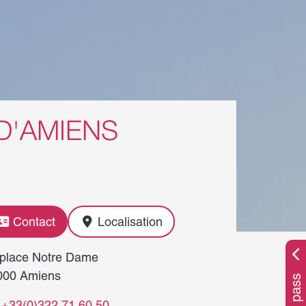
D'AMIENS
Contact
Localisation
 place Notre Dame
000 Amiens
+33(0)322 71 60 50