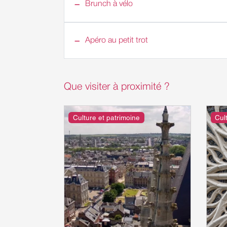
Brunch à vélo
Apéro au petit trot
Que visiter à proximité ?
Culture et patrimoine
Cul