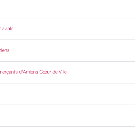
iviale !
miens
erçants d'Amiens Cœur de Ville